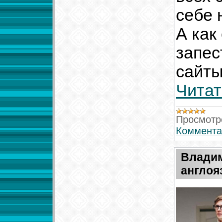
себе 
А как
запес
сайты
Читат
Просмотр
Коммента
Владим
англоя