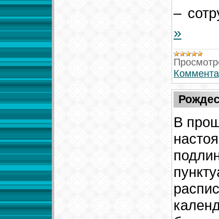
– сот
»
Просмотр
Коммента
Рождес
В прош
настоя
подли
пункту
распис
календ