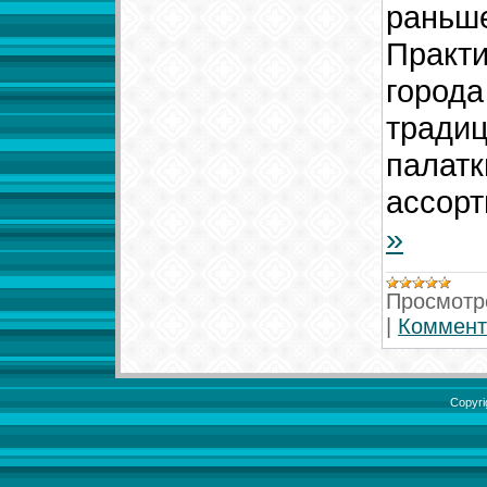
раньше
Практи
города
тради
палатк
ассор
»
Просмотр
|
Коммент
Copyri