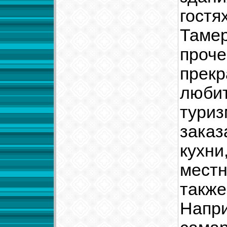
гостя
Тамер
проче
прекр
любит
туриз
заказ
кухни
местн
также
Напри