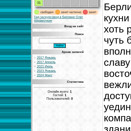
31
Берли
кухни
Гид-экскурсовод в Берлине Олег
Абрамочкин
хоть 
Вход на сайт
Поиск
чуть 
вполн
Архив записей
2017 Январь
славу
2017 Апрель
2021 Июль
восто
2023 Январь
2024 Март
вежли
Статистика
Онлайн всего:
1
досту
Гостей:
1
Пользователей:
0
уедин
компа
здани