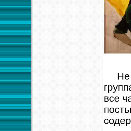
Не та
групп
все ч
пост
содер