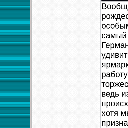
Вообще
рождес
особым
самый 
Герман
удивит
ярмарк
работу
торжес
ведь и
происх
хотя м
призна