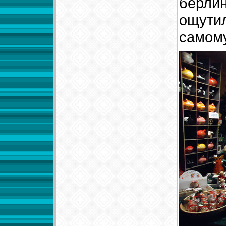
берлин
ощутил
самому