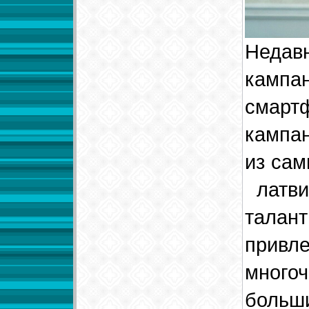
Недав
камп
смар
кампа
из сам
латви
тала
прив
многоч
больш