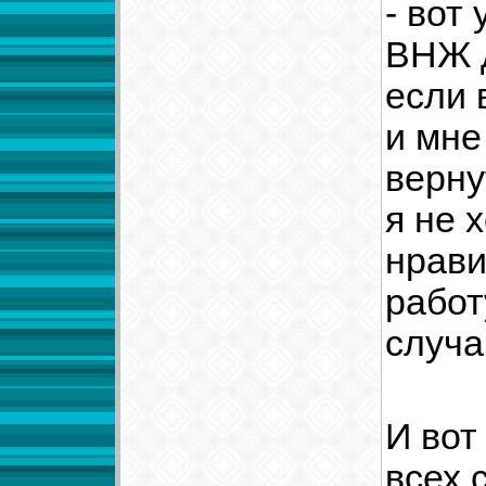
- вот
ВНЖ д
если 
и мне
верну
я не 
нрави
работ
случа
И вот
всех 